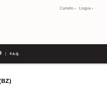
Carrello
Lingua
O
F.A.Q.
(BZ)