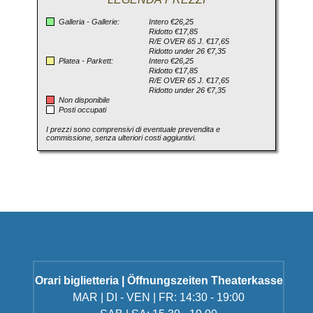
Galleria - Gallerie:
Intero €26,25
Ridotto €17,85
R/E OVER 65 J. €17,65
Ridotto under 26 €7,35
Platea - Parkett:
Intero €26,25
Ridotto €17,85
R/E OVER 65 J. €17,65
Ridotto under 26 €7,35
Non disponibile
Posti occupati
I prezzi sono comprensivi di eventuale prevendita e
commissione, senza ulteriori costi aggiuntivi.
Orari biglietteria | Öffnungszeiten Theaterkasse
MAR | DI - VEN | FR: 14:30 - 19:00