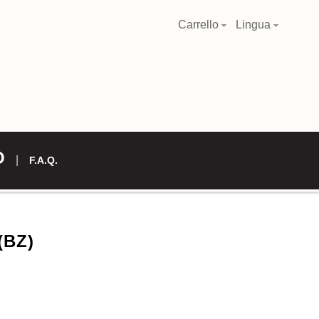
Carrello
Lingua
O
F.A.Q.
(BZ)