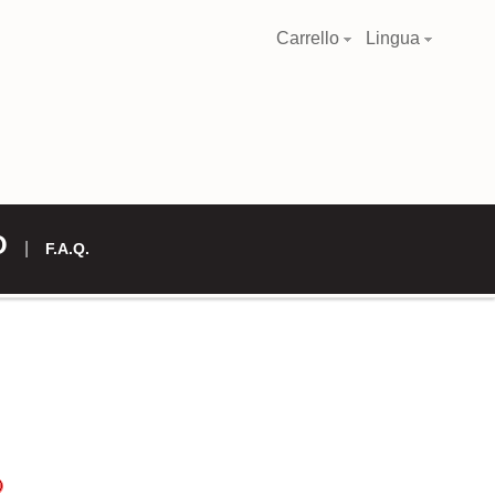
Carrello
Lingua
O
F.A.Q.