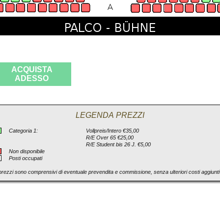
ACQUISTA
ADESSO
LEGENDA PREZZI
Categoria 1:
Vollpreis/Intero €35,00
R/E Over 65 €25,00
R/E Student bis 26 J. €5,00
Non disponibile
Posti occupati
 prezzi sono comprensivi di eventuale prevendita e commissione, senza ulteriori costi aggiuntiv