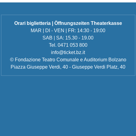
Orari biglietteria | Öffnungszeiten Theaterkasse
MAR | DI - VEN | FR: 14:30 - 19:00
SAB | SA: 15.30 - 19.00
Tel. 0471 053 800
info@ticket.bz.it
© Fondazione Teatro Comunale e Auditorium Bolzano
Piazza Giuseppe Verdi, 40 - Giuseppe Verdi Platz, 40
Informativa sull'utilizzo dei Cookie
pressamente all'uso dei cookie e delle tecnologie similari, e in 