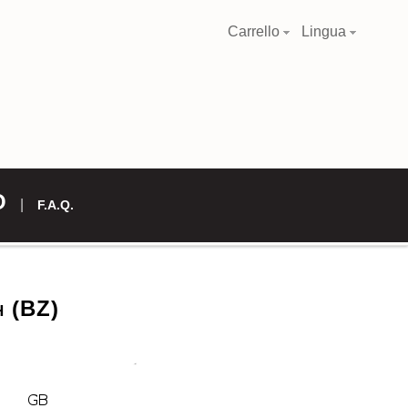
Carrello
Lingua
O
F.A.Q.
 (BZ)